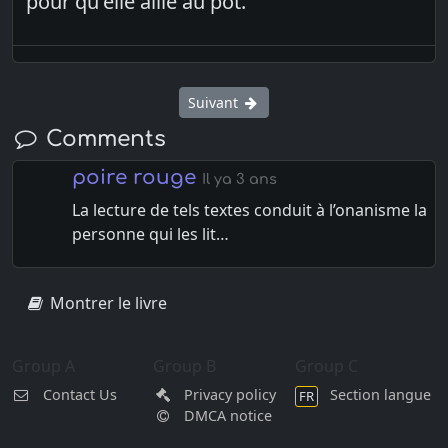
pour qu'elle aille au pot.
Suivant
Comments
poire rouge
Il ya 3 ans
La lecture de tels textes conduit à l’onanisme la
personne qui les lit…
Montrer le livre
Group A
Group B
Group C
Contact Us
Privacy policy
Section langue
FR
DMCA notice