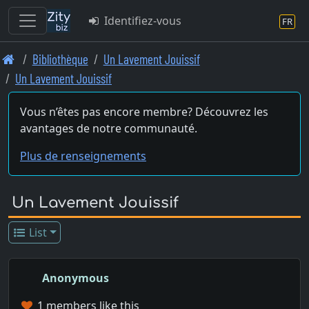
Identifiez-vous
FR
Skip
Bibliothèque
Un Lavement Jouissif
to
Un Lavement Jouissif
main
content
Vous n’êtes pas encore membre? Découvrez les
avantages de notre communauté.
Plus de renseignements
Un Lavement Jouissif
List
Anonymous
1 members like this