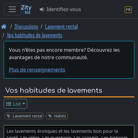
Identifiez-vous
FR
Skip
Discussions
Lavement rectal
to
Vos habitudes de lavements
main
content
Vous n’êtes pas encore membre? Découvrez les
avantages de notre communauté.
Plus de renseignements
Vos habitudes de lavements
List
Lavement rectal
Habits
Les lavements érotiques et les lavements bon pour la
santé. Les idées, Les questions, Les conseils, Les histoires