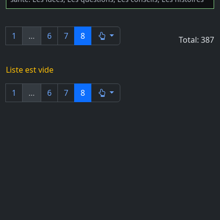
1
…
6
7
8
Total: 387
Liste est vide
1
…
6
7
8