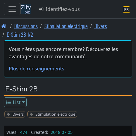
Identifiez-vous
FR
Skip
Discussions
Stimulation électrique
Divers
to
E-Stim 2B 1/2
main
content
Vous n’êtes pas encore membre? Découvrez les
avantages de notre communauté.
Plus de renseignements
E-Stim 2B
List
Divers
Stimulation électrique
Vues:
474
Created:
2018.07.05