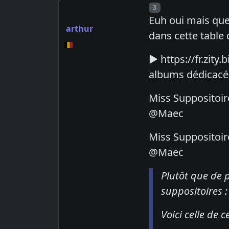
Post number
3
Euh oui mais que 
arthur
dans cette table
► https://fr.zit
albums dédicacé
Miss Suppositoir
@Maec
Miss Suppositoir
@Maec
Plutôt que de p
suppositoires :
Voici celle de 