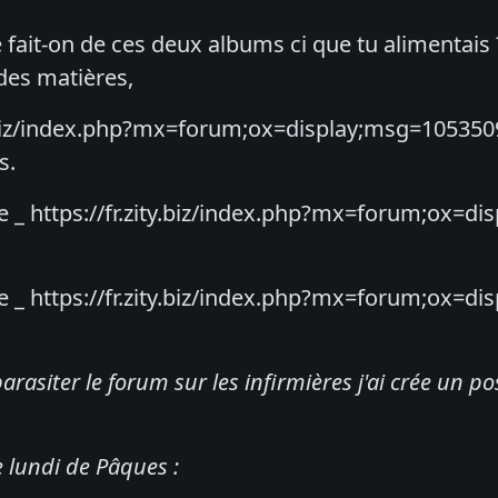
fait-on de ces deux albums ci que tu alimentais 
 des matières,
y.biz/index.php?mx=forum;ox=display;msg=1053509 
s.
e _ https://fr.zity.biz/index.php?mx=forum;ox=d
e _ https://fr.zity.biz/index.php?mx=forum;ox=d
arasiter le forum sur les infirmières j'ai crée un p
ce lundi de Pâques :