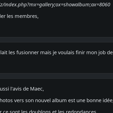
y.biz/index.php?mx=gallery;ox=showalbum;ax=8060
ler les membres,
allait les fusionner mais je voulais finir mon job d
ussi l'avis de Maec,
photos vers son nouvel album est une bonne idée
ter ce sont les doublons et les redondances.