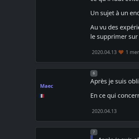
Un sujet à un en
Au vu des expéri
le supprimer sur
2020.04.13
1 mem
Post number
6
Après je suis ob
Maec
En ce qui concer
2020.04.13
Post number
7