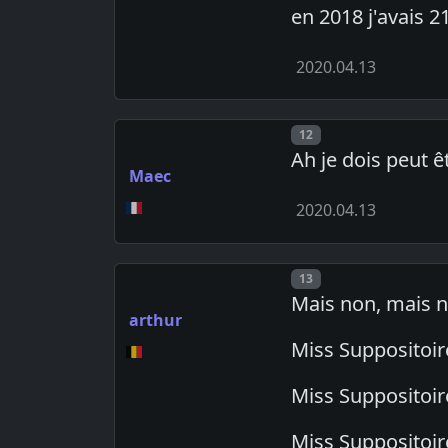
en 2018 j'avais 2
2020.04.13
Post number
12
Ah je dois peut ê
Maec
2020.04.13
Post number
13
Mais non, mais n
arthur
Miss Suppositoir
Miss Suppositoir
Miss Suppositoir