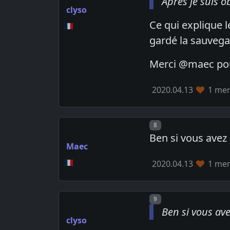
Après je suis 
clyso
Ce qui explique l
gardé la sauvega
Merci @maec pour
2020.04.13
1 mem
Post number
8
Ben si vous avez
Maec
2020.04.13
1 mem
Post number
9
Ben si vous av
clyso