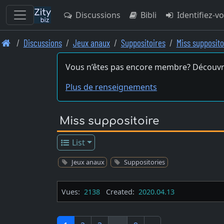
Discussions
Bibli
Identifiez-v
Skip
Discussions
Jeux anaux
Suppositoires
Miss supposito
to
main
Vous n’êtes pas encore membre? Découvr
content
Plus de renseignements
Miss suppositoire
List
Jeux anaux
Suppositories
Vues:
2138
Created:
2020.04.13