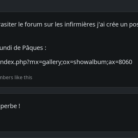
asiter le forum sur les infirmières j'ai crée un p
 lundi de Pâques :
biz/index.php?mx=gallery;ox=showalbum;ax=8060
bers like this
uperbe !