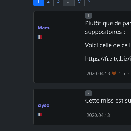
1
2
3
…
9
»
Post number
1
Plutôt que de par
Maec
suppositoires :
Voici celle de ce
https://fr.zity.
2020.04.13
1 mem
Post number
2
Cette miss est s
clyso
2020.04.13