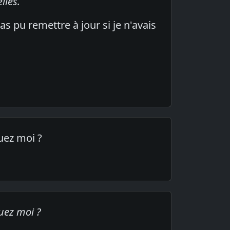
lles.
s pu remettre à jour si je n'avais
uez moi ?
uez moi ?