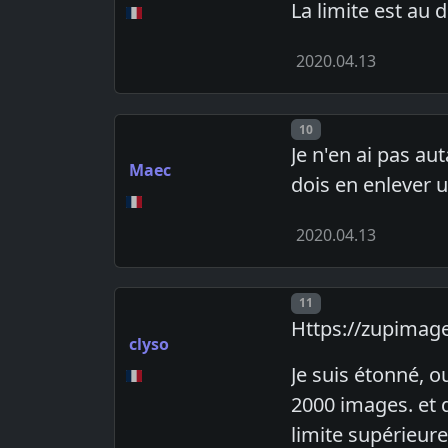
La limite est au
2020.04.13
Post number
10
Je n'en ai pas au
Maec
dois en enlever u
2020.04.13
Post number
11
Https://zupimage
clyso
Je suis étonné, o
2000 images. et 
limite supérieur