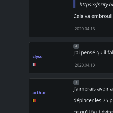
https://fr.zit
Cela va embrouil
2020.04.13
Post number
4
J'ai pensé qu'il f
clyso
2020.04.13
Post number
5
J'aimerais avoir a
arthur
déplacer les 75 
ce qu'il faut évi