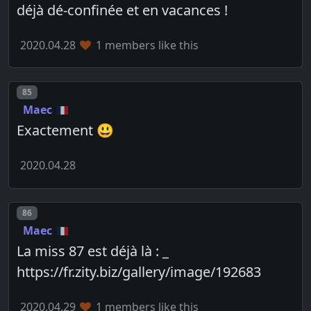
déjà dé-confinée et en vacances !
2020.04.28
1 members like this
Post number
85
Maec
Exactement 😃
2020.04.28
Post number
86
Maec
La miss 87 est déjà là : _
https://fr.zity.biz/gallery/image/192683
2020.04.29
1 members like this