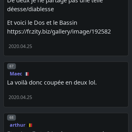
De deux je ne partage pas une telle
déesse/diablesse
Et voici le Dos et le Bassin
https://fr.zity.biz/gallery/image/192582
2020.04.25
Post number
67
Maec
La voilà donc coupée en deux lol.
2020.04.25
Post number
68
arthur