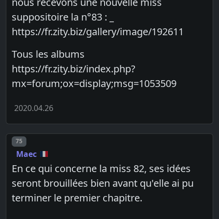
nous recevons une nouvelle miss
suppositoire la n°83 : _
https://fr.zity.biz/gallery/image/192611
Tous les albums
https://fr.zity.biz/index.php?
mx=forum;ox=display;msg=1053509
2020.04.26
Post number
75
Maec
En ce qui concerne la miss 82, ses idées
seront brouillées bien avant qu'elle ai pu
terminer le premier chapitre.