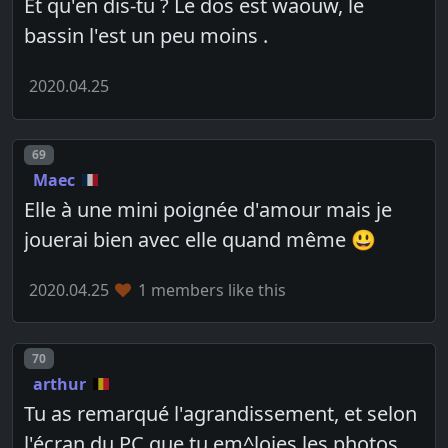
Et qu'en dis-tu ? Le dos est waouw, le
bassin l'est un peu moins .
2020.04.25
Post number
69
Maec
Elle à une mini poignée d'amour mais je
jouerai bien avec elle quand même 😃
2020.04.25
1 members like this
Post number
70
arthur
Tu as remarqué l'agrandissement, et selon
l'écran du PC que tu em^loies les photos