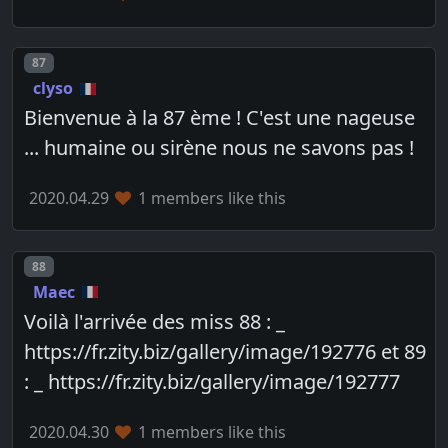
Post number
87
clyso
Bienvenue à la 87 ème ! C'est une nageuse
... humaine ou sirène nous ne savons pas !
2020.04.29
1 members like this
Post number
88
Maec
Voilà l'arrivée des miss 88 : _
https://fr.zity.biz/gallery/image/192776 et 89
: _ https://fr.zity.biz/gallery/image/192777
2020.04.30
1 members like this