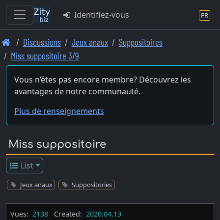
Identifiez-vous
FR
Skip
Discussions
Jeux anaux
Suppositoires
to
Miss suppositoire 3/9
main
content
Vous n’êtes pas encore membre? Découvrez les
avantages de notre communauté.
Plus de renseignements
Miss suppositoire
List
Jeux anaux
Suppositories
Vues:
2138
Created:
2020.04.13