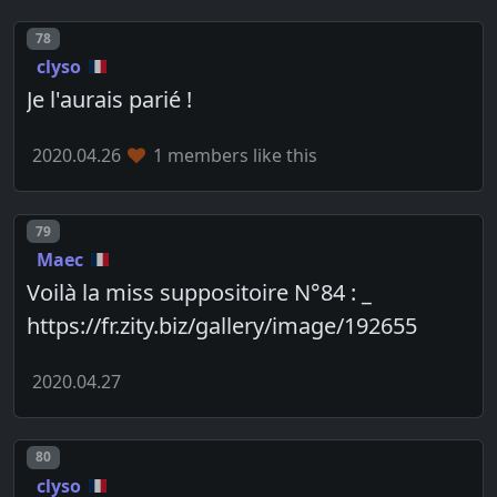
Post number
78
clyso
Je l'aurais parié !
2020.04.26
1 members like this
Post number
79
Maec
Voilà la miss suppositoire N°84 : _
https://fr.zity.biz/gallery/image/192655
2020.04.27
Post number
80
clyso