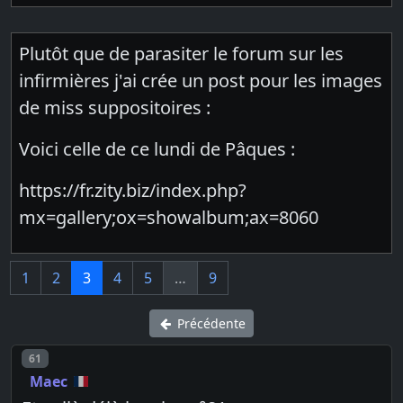
Plutôt que de parasiter le forum sur les
infirmières j'ai crée un post pour les images
de miss suppositoires :
Voici celle de ce lundi de Pâques :
https://fr.zity.biz/index.php?
mx=gallery;ox=showalbum;ax=8060
1
2
3
4
5
…
9
Précédente
Post number
61
Maec