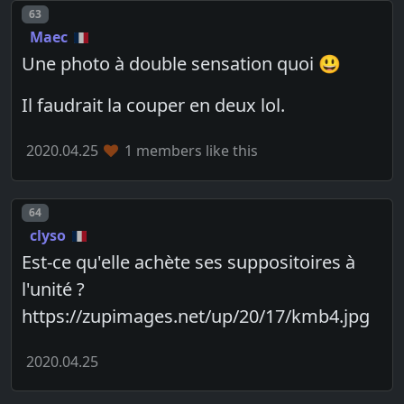
Post number
63
Maec
Une photo à double sensation quoi 😃
Il faudrait la couper en deux lol.
2020.04.25
1 members like this
Post number
64
clyso
Est-ce qu'elle achète ses suppositoires à
l'unité ?
https://zupimages.net/up/20/17/kmb4.jpg
2020.04.25