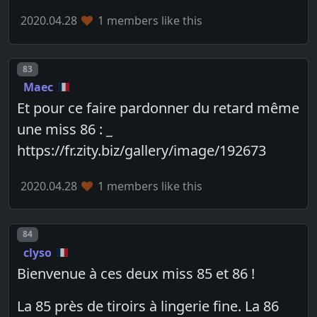
2020.04.28
1 members like this
Post number
83
Maec
Et pour ce faire pardonner du retard même
une miss 86 : _
https://fr.zity.biz/gallery/image/192673
2020.04.28
1 members like this
Post number
84
clyso
Bienvenue à ces deux miss 85 et 86 !
La 85 près de tiroirs à lingerie fine. La 86