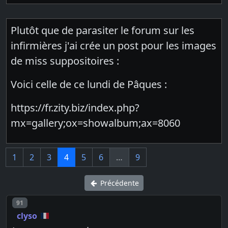
Plutôt que de parasiter le forum sur les
infirmières j'ai crée un post pour les images
de miss suppositoires :
Voici celle de ce lundi de Pâques :
https://fr.zity.biz/index.php?
mx=gallery;ox=showalbum;ax=8060
1
2
3
4
5
6
…
9
Précédente
Post number
91
clyso