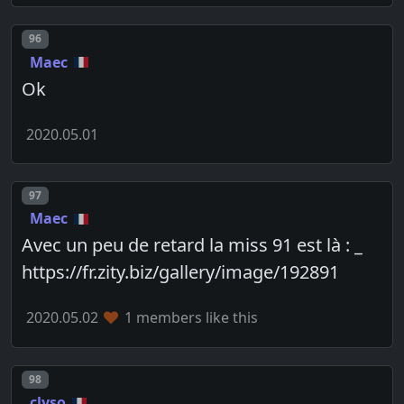
Post number
96
Maec
Ok
2020.05.01
Post number
97
Maec
Avec un peu de retard la miss 91 est là : _
https://fr.zity.biz/gallery/image/192891
2020.05.02
1 members like this
Post number
98
clyso