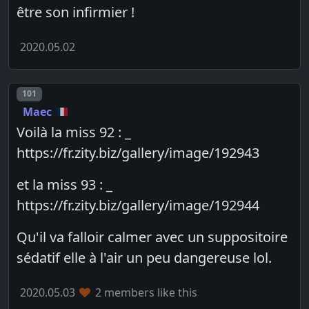
être son infirmier !
2020.05.02
Post number
101
Maec
Voilà la miss 92 : _
https://fr.zity.biz/gallery/image/192943
et la miss 93 : _
https://fr.zity.biz/gallery/image/192944
Qu'il va falloir calmer avec un suppositoire
sédatif elle à l'air un peu dangereuse lol.
2020.05.03
2 members like this