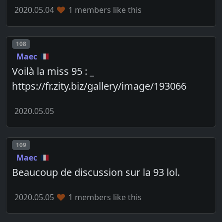
2020.05.04
1 members like this
Post number
108
Maec
Voilà la miss 95 : _
https://fr.zity.biz/gallery/image/193066
2020.05.05
Post number
109
Maec
Beaucoup de discussion sur la 93 lol.
2020.05.05
1 members like this