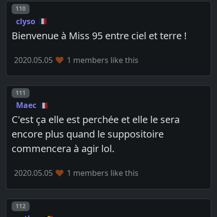
Post number
110
clyso
Bienvenue à Miss 95 entre ciel et terre !
2020.05.05
1 members like this
Post number
111
Maec
C'est ça elle est perchée et elle le sera
encore plus quand le suppositoire
commencera à agir lol.
2020.05.05
1 members like this
Post number
112