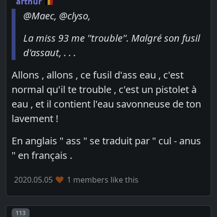
arthur
@Maec, @clyso,
La miss 93 me ''trouble''. Malgré son fusil
d'assaut, . . .
Allons , allons , ce fusil d'ass eau , c'est
normal qu'il te trouble , c'est un pistolet à
eau , et il contient l'eau savonneuse de ton
lavement !
En anglais " ass " se traduit par " cul - anus
" en français .
2020.05.05
1 members like this
Post number
113