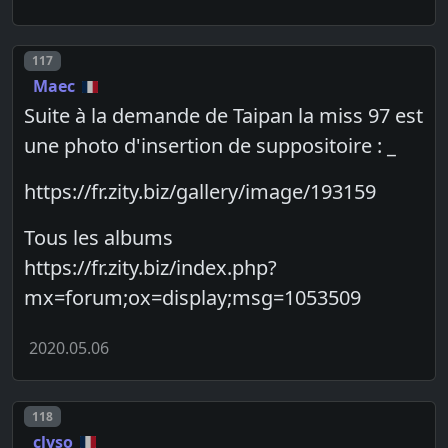
Post number
117
Maec
Suite à la demande de Taipan la miss 97 est
une photo d'insertion de suppositoire : _
https://fr.zity.biz/gallery/image/193159
Tous les albums
https://fr.zity.biz/index.php?
mx=forum;ox=display;msg=1053509
2020.05.06
Post number
118
clyso