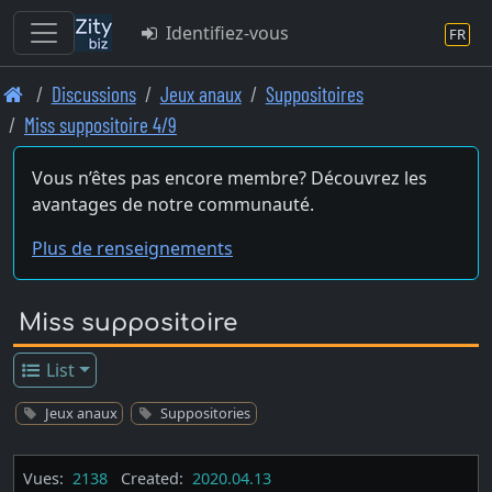
Identifiez-vous
FR
Skip
Discussions
Jeux anaux
Suppositoires
to
Miss suppositoire 4/9
main
content
Vous n’êtes pas encore membre? Découvrez les
avantages de notre communauté.
Plus de renseignements
Miss suppositoire
List
Jeux anaux
Suppositories
Vues:
2138
Created:
2020.04.13