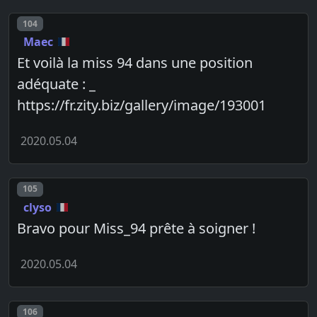
Post number
104
Maec
Et voilà la miss 94 dans une position
adéquate : _
https://fr.zity.biz/gallery/image/193001
2020.05.04
Post number
105
clyso
Bravo pour Miss_94 prête à soigner !
2020.05.04
Post number
106