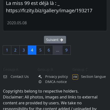
La miss 99 est déjà là : _
https://fr.zity.biz/gallery/image/193217
2020.05.08
Suivant
1
2
3
4
5
6
…
9
Group A
Group B
Group C
Contact Us
Privacy policy
Section langue
FR
DMCA notice
Copyrights belong to respective holders.
Disclaimer: All photos, images and links to external
content are provided by users. We take no
responsibility for the content added / uploaded by