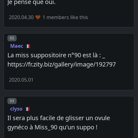
Je pense que oui.
2020.04.30
1 members like this
Post number
92
Maec
La miss suppositoire n°90 est là : _
https://fr.zity.biz/gallery/image/192797
2020.05.01
Post number
93
clyso
Il sera plus facile de glisser un ovule
gynéco à Miss_90 qu'un suppo !