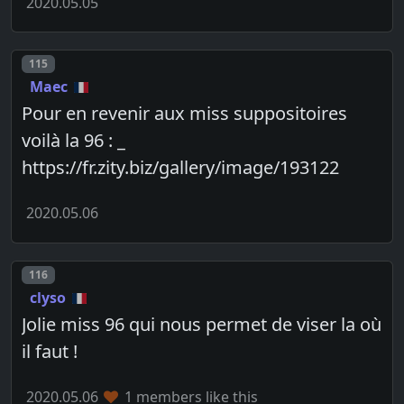
2020.05.05
Post number
115
Maec
Pour en revenir aux miss suppositoires
voilà la 96 : _
https://fr.zity.biz/gallery/image/193122
2020.05.06
Post number
116
clyso
Jolie miss 96 qui nous permet de viser la où
il faut !
2020.05.06
1 members like this