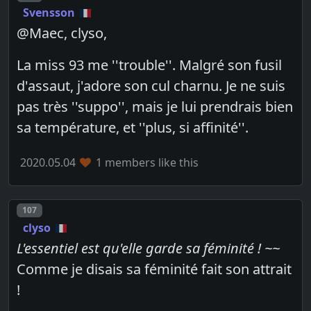
Svensson
@Maec, clyso,
La miss 93 me ''trouble''. Malgré son fusil
d'assaut, j'adore son cul charnu. Je ne suis
pas très ''suppo'', mais je lui prendrais bien
sa température, et ''plus, si affinité''.
2020.05.04
1 members like this
Post number
107
clyso
L'essentiel est qu'elle garde sa féminité ! ~~
Comme je disais sa féminité fait son attrait
!