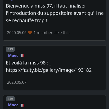
Bienvenue à miss 97, il faut finaliser
l'introduction du suppositoire avant qu'il ne
se réchauffe trop !
2020.05.06
1 members like this
Post number
119
Maec
Et voilà la miss 98 : _
https://fr.zity.biz/gallery/image/193182
2020.05.07
Post number
120
Maec