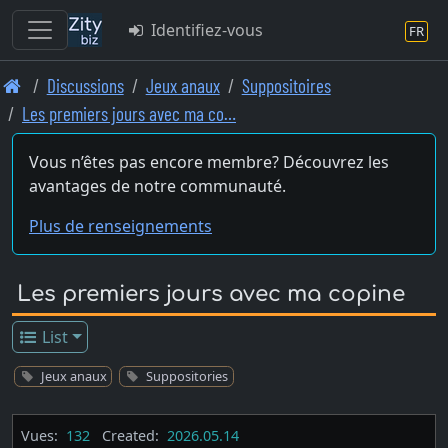
Identifiez-vous
FR
Skip
Discussions
Jeux anaux
Suppositoires
to
Les premiers jours avec ma co…
main
content
Vous n’êtes pas encore membre? Découvrez les
avantages de notre communauté.
Plus de renseignements
Les premiers jours avec ma copine
List
Jeux anaux
Suppositories
Vues:
132
Created:
2026.05.14