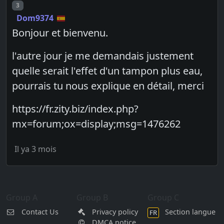
Post number
3
Dom9374
Bonjour et bienvenu.
l'autre jour je me demandais justement
quelle serait l'effet d'un tampon plus eau,
pourrais tu nous explique en détail, merci
https://fr.zity.biz/index.php?
mx=forum;ox=display;msg=1476262
Il ya 3 mois
Group A
Group B
Group C
Contact Us
Privacy policy
Section langue
FR
DMCA notice