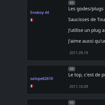
Post number
63
Les godes/plugs 
Eneboy 44
Saucisses de Tou
J'utilise un plug
J'aime aussi qu'u
2011.09.19
Post number
64
Le top, c'est de 
salope62610
2011.10.09
Post number
65