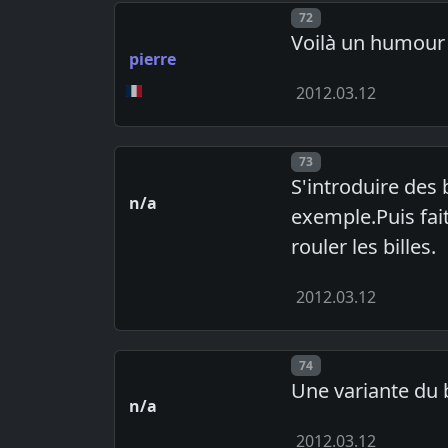
Post number
72
Voilà un humour 
pierre
2012.03.12
Post number
73
S'introduire des 
n/a
exemple.Puis fait
rouler les billes.
2012.03.12
Post number
74
Une variante du b
n/a
2012.03.12