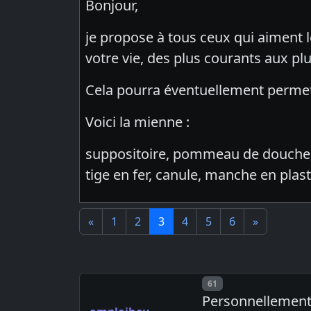
Bonjour,
je propose à tous ceux qui aiment l
votre vie, des plus courants aux plu
Cela pourra éventuellement permett
Voici la mienne :
suppositoire, pommeau de douche, th
tige en fer, canule, manche en plast
«
1
2
3
4
5
6
»
Post number
61
Personnellement 