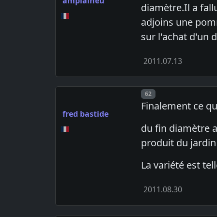
amplaiheu
diamètre.Il a fal
adjoins une pom
sur l'achat d'un
2011.07.13
Post number
62
Finalement ce qui
fred bastide
du fin diamètre a
produit du jardin
La variété est t
2011.08.30