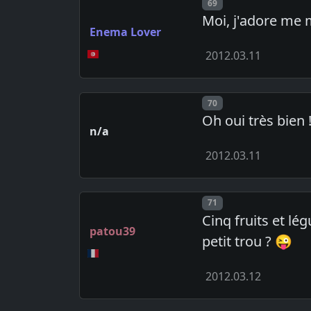
Post number
69
Moi, j'adore me m
Enema Lover
2012.03.11
Post number
70
Oh oui très bien 
n/a
2012.03.11
Post number
71
Cinq fruits et lé
patou39
petit trou ? 😜
2012.03.12