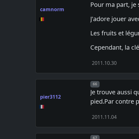
Pour ma part, je
camnorm
J'adore jouer ave
Les fruits et lé
Cependant, la clé
2011.10.30
Post number
66
Je trouve aussi 
pier3112
pied.Par contre p
2011.11.04
Post number
67