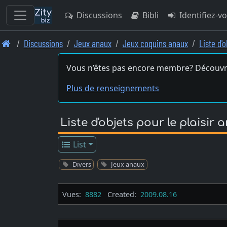
Discussions
Bibli
Identifiez-v
Skip
Discussions
Jeux anaux
Jeux coquins anaux
Liste d'o
to
main
Vous n’êtes pas encore membre? Découvr
content
Plus de renseignements
Liste d'objets pour le plaisir 
List
Divers
Jeux anaux
Vues:
8882
Created:
2009.08.16