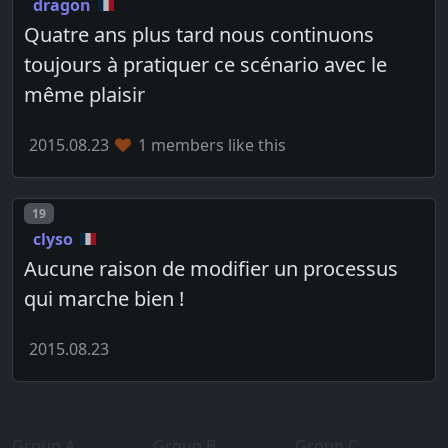
dragon
Quatre ans plus tard nous continuons
toujours à pratiquer ce scénario avec le
même plaisir
2015.08.23
1 members like this
Post number
19
clyso
Aucune raison de modifier un processus
qui marche bien !
2015.08.23
Group A
Group B
Group C