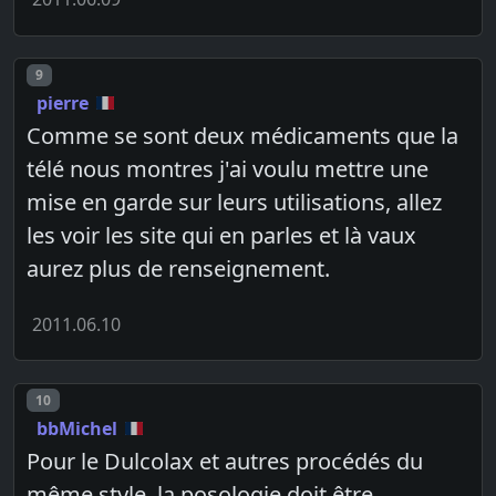
Post number
9
pierre
Comme se sont deux médicaments que la
télé nous montres j'ai voulu mettre une
mise en garde sur leurs utilisations, allez
les voir les site qui en parles et là vaux
aurez plus de renseignement.
2011.06.10
Post number
10
bbMichel
Pour le Dulcolax et autres procédés du
même style, la posologie doit être