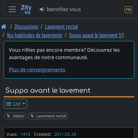
Identifiez-vous
FR
Skip
Discussions
Lavement rectal
to
Vos habitudes de lavements
Suppo avant le lavement 1/1
main
content
Vous n’êtes pas encore membre? Découvrez les
avantages de notre communauté.
Plus de renseignements
Suppo avant le lavement
List
Habits
Lavement rectal
Vues:
1416
Created:
2011.05.28