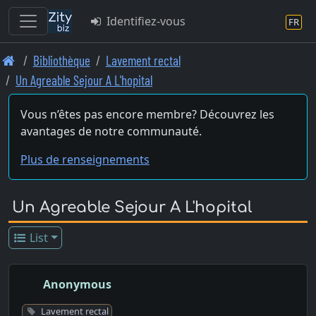
Identifiez-vous
FR
Skip
Bibliothèque
Lavement rectal
to
Un Agreable Sejour A L'hopital
main
content
Vous n’êtes pas encore membre? Découvrez les
avantages de notre communauté.
Plus de renseignements
Un Agreable Sejour A L'hopital
List
Anonymous
Lavement rectal