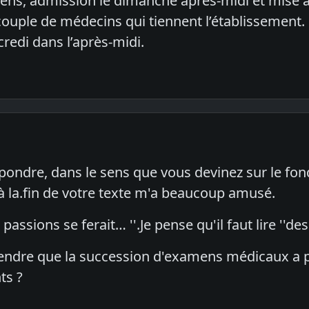
ns, admission le dimanche après-midi et mise au l
couple de médecins qui tiennent l’établissement. 
credi dans l’après-midi.
pondre, dans le sens que vous devinez sur le fon
 à la.fin de votre texte m'a beaucoup amusé.
s passions se ferait… ''.Je pense qu'il faut lire ''des
endre que la succession d'examens médicaux a po
ts ?