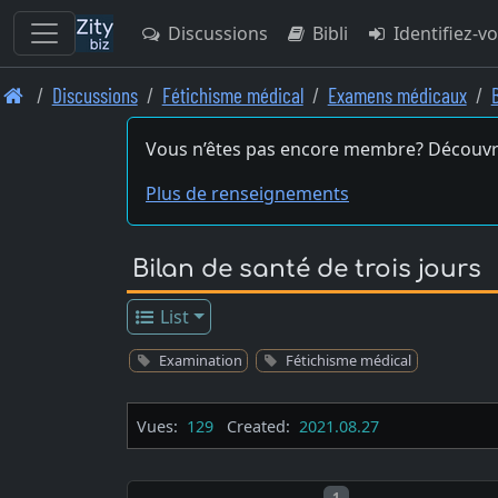
Discussions
Bibli
Identifiez-v
Skip
Discussions
Fétichisme médical
Examens médicaux
to
main
Vous n’êtes pas encore membre? Découvr
content
Plus de renseignements
Bilan de santé de trois jours
List
Examination
Fétichisme médical
Vues:
129
Created:
2021.08.27
Post number
1