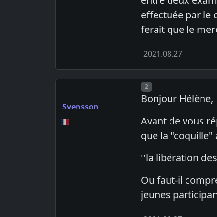
entre deux exame
effectuée par le 
ferait que le mer
2021.08.27
Post number
2
Bonjour Hélène,
Svensson
Avant de vous ré
que la "coquille"
''la libération de
Ou faut-il compr
jeunes participan