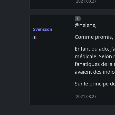
2021.08.27
Post number
3
@helene,
Svensson
Comme promis, m
Enfant ou ado, j'
médicale. Selon 
fanatiques de la
avaient des indic
Sur le principe d
2021.08.27