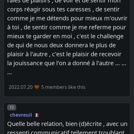
râles de plaisirs , de voir et de sentir mon
corps réagir sous tes caresses , de sentir
comme je me détends pour mieux m'ouvrir
à toi , de sentir comme je me referme pour
mieux te garder en moi , c'est le challenge
de qui de nous deux donnera le plus de
plaisir à l'autre , c'est le plaisir de recevoir
la jouissance que l'on a donné à l'autre … …
…
2022.07.20
5 members like this
Post number
12
chevreuil
Quelle belle relation, bien (d)écrite , avec un
ressenti communicatif tellement troublant.