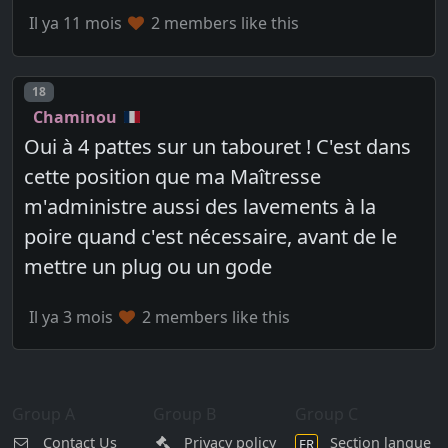
Il ya 11 mois
2 members like this
Post number
18
Chaminou
Oui à 4 pattes sur un tabouret ! C'est dans
cette position que ma Maîtresse
m'administre aussi des lavements à la
poire quand c'est nécessaire, avant de le
mettre un plug ou un gode
Il ya 3 mois
2 members like this
Group A
Group B
Group C
Contact Us
Privacy policy
Section langue
FR