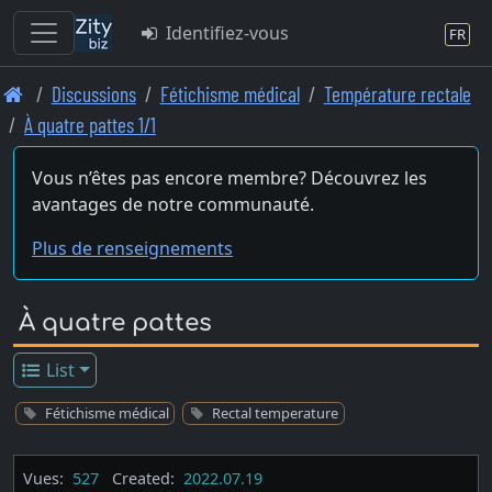
Identifiez-vous
FR
Skip
Discussions
Fétichisme médical
Température rectale
to
À quatre pattes 1/1
main
content
Vous n’êtes pas encore membre? Découvrez les
avantages de notre communauté.
Plus de renseignements
À quatre pattes
List
Fétichisme médical
Rectal temperature
Vues:
527
Created:
2022.07.19