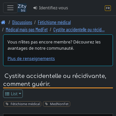
Identifiez-vous
FR
Skip
Discussions
Fétichisme médical
to
Médical mais pas MedFet
Cystite accidentelle ou récid…
main
content
Vous n’êtes pas encore membre? Découvrez les
avantages de notre communauté.
Plus de renseignements
Cystite accidentelle ou récidivante,
comment guérir.
List
Fétichisme médical
MedNonFet