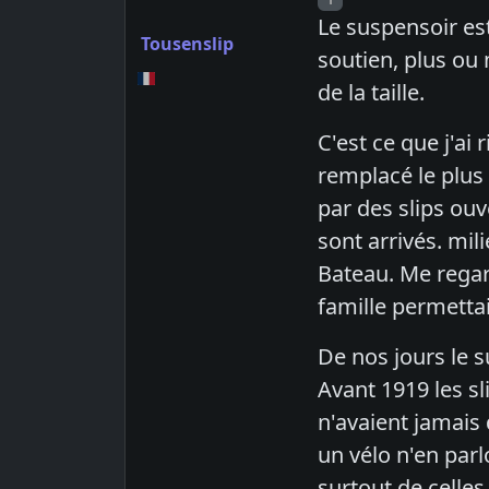
Le suspensoir es
Tousenslip
soutien, plus ou
de la taille.
C'est ce que j'ai
remplacé le plus 
par des slips ouv
sont arrivés. mi
Bateau. Me regar
famille permetta
De nos jours le s
Avant 1919 les sl
n'avaient jamais 
un vélo n'en par
surtout de celles