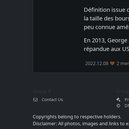
Définition issue d
la taille des bou
peu connue améli
En 2013, George 
répandue aux US
2022.12.08
2 mem
Group A
Group
Contact Us
Pr
D
Copyrights belong to respective holders.
Disclaimer: All photos, images and links to 