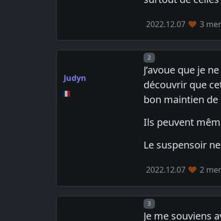
2022.12.07
3 mem
Post number
2
J’avoue que je n
Judyn
découvrir que cet
bon maintien de l
Ils peuvent même 
Le suspensoir ne
2022.12.07
2 mem
Post number
3
Je me souviens a