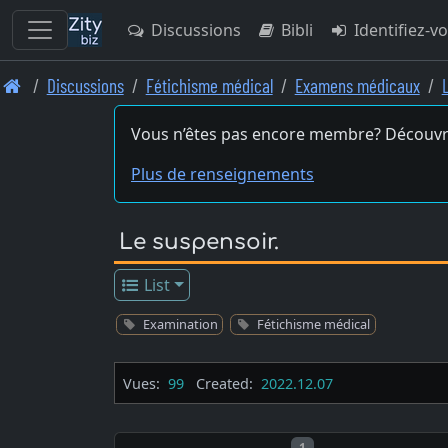
Discussions
Bibli
Identifiez-v
Skip
Discussions
Fétichisme médical
Examens médicaux
to
main
Vous n’êtes pas encore membre? Découvr
content
Plus de renseignements
Le suspensoir.
List
Examination
Fétichisme médical
Vues:
99
Created:
2022.12.07
Post number
1