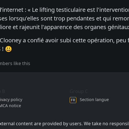
’internet : « Le lifting testiculaire est l'intervent
rses lorsqu'elles sont trop pendantes et qui remon
ore et rajeunit l'apparence des organes génitau
Clooney a confié avoir subi cette opération, peu
 ! 😃
bers like this
 B
Group C
ivacy policy
Section langue
FR
MCA notice
external content are provided by users. We take no responsi