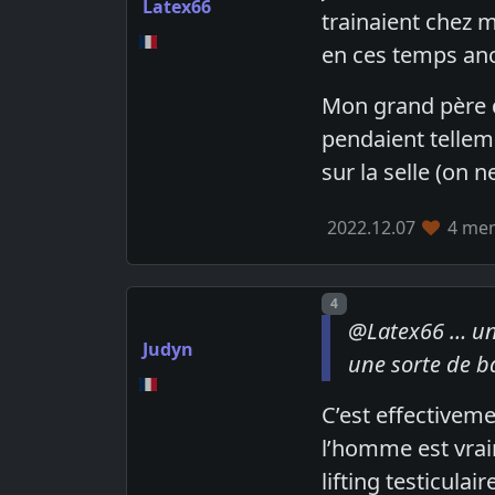
Latex66
trainaient chez m
en ces temps anc
Mon grand père qu
pendaient telleme
sur la selle (on 
2022.12.07
4 mem
Post number
4
@Latex66 … un d
Judyn
une sorte de b
C’est effectivem
l’homme est vrai
lifting testiculaire