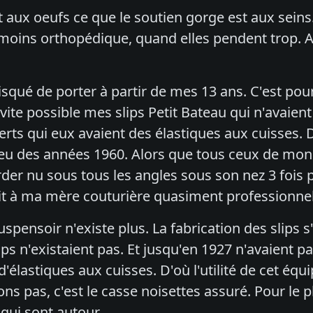
t aux oeufs ce que le soutien gorge est aux sein
 moins orthopédique, quand elles pendent trop. A
 risqué de porter à partir de mes 13 ans. C'est p
vite possible mes slips Petit Bateau qui n'avaien
erts qui eux avaient des élastiques aux cuisses. 
lieu des années 1960. Alors que tous ceux de mon 
der nu sous tous les angles sous son nez 3 fois
it à ma mère couturière quasiment professionnel
uspensoir n'existe plus. La fabrication des slips
ips n'existaient pas. Et jusqu'en 1927 n'avaient p
d'élastiques aux cuisses. D'où l'utilité de cet éq
lons pas, c'est le casse noisettes assuré. Pour l
 qui sont autour.