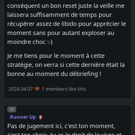
conséquent un bon reset juste la veille me
laissera suffisamment de temps pour
récupérer assez de libido pour apprécier le
moment sans pour autant exploser au
moindre choc :-)
Je me tiens pour le moment à cette
stratégie, on verra si cette dernière était la
bonne au moment du débriefing !
2024.04.07
1 members like this
Post number
12
Runner Up
Pas de jugement ici, c'est ton moment,
c'est ton choix, tu as le droit de le vivre et