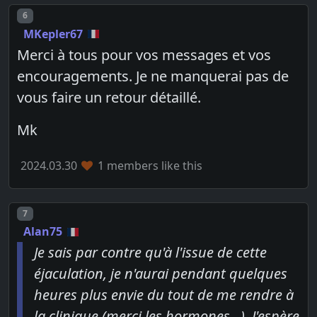
Post number
6
MKepler67
Merci à tous pour vos messages et vos
encouragements. Je ne manquerai pas de
vous faire un retour détaillé.
Mk
2024.03.30
1 members like this
Post number
7
Alan75
Je sais par contre qu'à l'issue de cette
éjaculation, je n'aurai pendant quelques
heures plus envie du tout de me rendre à
la clinique (merci les hormones...). J'espère