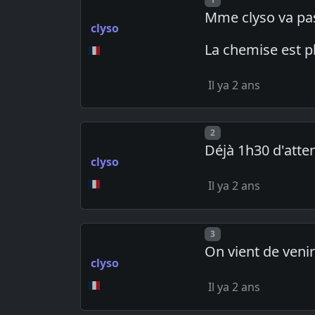
Mme clyso va pass
clyso
La chemise est pl
Il ya 2 ans
Post number
2
Déjà 1h30 d'atten
clyso
Il ya 2 ans
Post number
3
On vient de veni
clyso
Il ya 2 ans