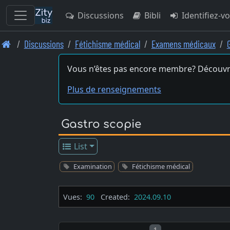
Discussions
Bibli
Identifiez-v
Skip
Discussions
Fétichisme médical
Examens médicaux
to
main
Vous n’êtes pas encore membre? Découvr
content
Plus de renseignements
Gastro scopie
List
Examination
Fétichisme médical
Vues:
90
Created:
2024.09.10
Post number
1