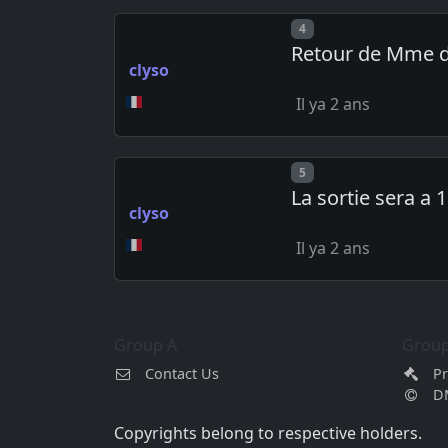
Post number
4
Retour de Mme d
clyso
Il ya 2 ans
Post number
5
La sortie sera a 1
clyso
Il ya 2 ans
Group A
Group
Contact Us
Pr
D
Copyrights belong to respective holders.