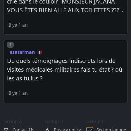
crié dans le couloir "MONSIEUR JACANA
VOUS ÊTES BIEN ALLÉ AUX TOILETTES ???".
Il ya 1 an
Post number
2
esaterman
De quels témoignages indiscrets lors de
visites médicales militaires fais tu état ? où
les as tu lus ?
Il ya 1 an
Group A
Group B
Group C
Contact Us
Privacy policy
Section langue
FR