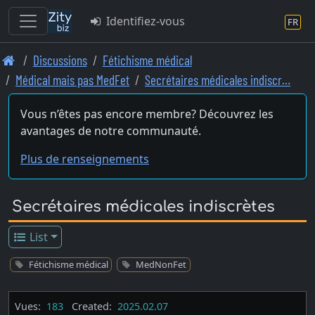
Identifiez-vous
FR
Skip
Discussions
Fétichisme médical
to
Médical mais pas MedFet
Secrétaires médicales indiscr…
main
content
Vous n’êtes pas encore membre? Découvrez les
avantages de notre communauté.
Plus de renseignements
Secrétaires médicales indiscrètes
List
Fétichisme médical
MedNonFet
Vues:
183
Created:
2025.02.07