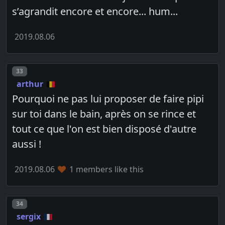
s’agrandit encore et encore... hum...
2019.08.06
Post number
33
arthur
Pourquoi ne pas lui proposer de faire pipi
sur toi dans le bain, après on se rince et
tout ce que l'on est bien disposé d'autre
aussi !
2019.08.06
1 members like this
Post number
34
sergix