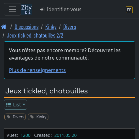
Identifiez-vous
FR
Skip
Discussions
Kinky
Divers
to
Jeux tickled, chatouilles 2/2
main
content
Vous n’êtes pas encore membre? Découvrez les
avantages de notre communauté.
Plus de renseignements
Jeux tickled, chatouilles
List
Divers
Kinky
Vues:
1200
Created:
2011.05.20