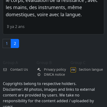
le corps, évaluation de la résistance , avec
les mains, des instruments, même
domestiques, voire avec la langue.
Il ya 2 ans
1
2
Group A
Group B
Group C
Contact Us
Privacy policy
Section langue
FR
DMCA notice
Copyrights belong to respective holders.
Disclaimer: All photos, images and links to external
content are provided by users. We take no
responsibility for the content added / uploaded by
users.