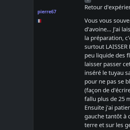
Retour d'expérien
pierre67
Vous vous souven
d'avoine… J'ai lai
la préparation, c'
surtout LAISSER R
peu liquide des f
laisser passer ce
inséré le tuyau sa
pour ne pas se bl
(façon de d'écrir
fallu plus de 25 
Ensuite j'ai pat
gauche tantôt à d
terre et sur les 