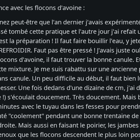
ce avec les flocons d'avoine :
ez peut-être que l'an dernier j'avais expériment
ssé tombé cette pratique et l'autre jour j'ai refai
est la préparation ! Il faut faire bouillir l'eau, y je
EFROIDIR. Faut pas être pressé ! J'avais juste oubl
locons d'avoine, il faut trouver la bonne canule. E
tte mixture. Je me suis rabattu sur une ancienne p
ns canule. Un peu difficile au début, il faut bien 
esser. Une fois dedans d'une dizaine de cm, j'ai d
e !) s'écoulait doucement. Très doucement. Mais b
minutes avec le tuyau dans les fesses pour prendr
ienté "coolement" pendant une bonne trentaine de 
roite. Mais aussi en faisant le poirier, les jambes
genoux que les flocons descendent le plus loin poss