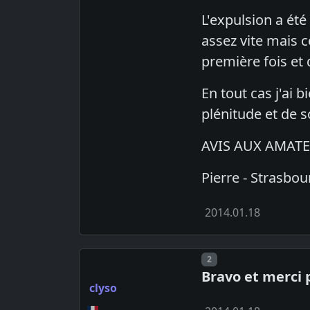
L'expulsion a ét
assez vite mais c
première fois et 
En tout cas j'ai 
plénitude et de 
AVIS AUX AMATE
Pierre - Strasbou
2014.01.18
Post number
2
Bravo et merci 
clyso