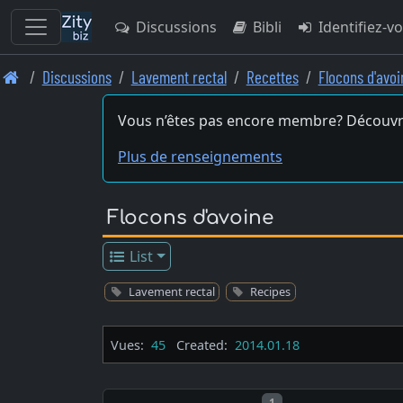
Discussions
Bibli
Identifiez-v
Skip
Discussions
Lavement rectal
Recettes
Flocons d'avoi
to
main
Vous n’êtes pas encore membre? Découvr
content
Plus de renseignements
Flocons d'avoine
List
Lavement rectal
Recipes
Vues:
45
Created:
2014.01.18
Post number
1