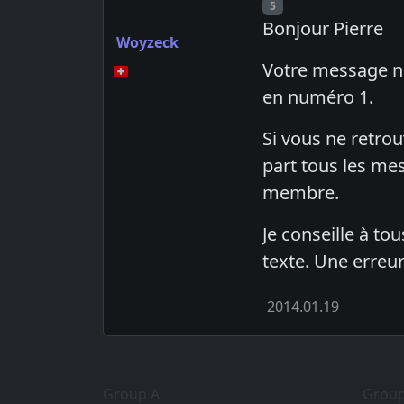
Post number
5
Bonjour Pierre
Woyzeck
Votre message n'a
en numéro 1.
Si vous ne retro
part tous les me
membre.
Je conseille à t
texte. Une erreu
2014.01.19
Group A
Group