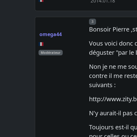
2014.01.18
Post number
3
Bonsoir Pierre ,
omega44
Vous voici donc 
déguster "par le 
Modérateur
Non je ne me sou
contre il me rest
suivants :
http://www.zity
N'y aurait-il pas
Toujours est-il q
pour celles ou ce