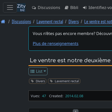
Discussions
Bibli
Identifiez-v
Skip
Discussions
Lavement rectal
Divers
Le ventre est no
to
main
Vous n’êtes pas encore membre? Découvr
content
Plus de renseignements
Le ventre est notre deuxième
List
Divers
Lavement rectal
Vues:
47
Created:
2014.02.08
Post number
1