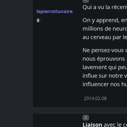
Qui a vu la récen
lepierrotlunaire
On y apprend, ent
millions de neur
au cerveau par le
Ne pensez-vous q
nous éprouvons no
lavement qui peu
influe sur notre 
influencer nos h
2014.02.08
Post number
2
Liaison
avec le c