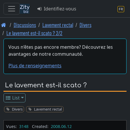
Identifiez-vous
FR
Skip
Discussions
Lavement rectal
Divers
to
Le lavement est-il scato ? 2/2
main
content
Vous n’êtes pas encore membre? Découvrez les
avantages de notre communauté.
Plus de renseignements
Le lavement est-il scato ?
List
Divers
Lavement rectal
Vues:
3148
Created:
2008.06.12