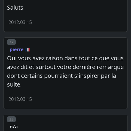
Saluts
2012.03.15
Post number
32
pierre
Oui vous avez raison dans tout ce que vous
avez dit et surtout votre dernière remarque
dont certains pourraient s'inspirer par la
suite.
2012.03.15
Post number
33
n/a