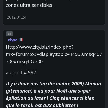
zones ultra sensibles .
2012.01.24
Post number
35
clyso
Http://www.zity.biz/index.php?
mx=forum;ox=display;topic=44930.msg407
700#msg407700
au post # 592
Il y a deux ans (en décembre 2009) Manon
(ptemanon) a eu pour Noël une super
épilation au laser ! Cinq séances si bien
que le rasoir est aux oubliettes !