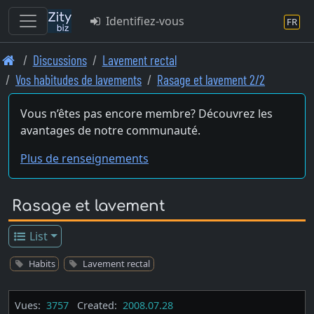
Identifiez-vous
FR
Skip
Discussions
Lavement rectal
to
Vos habitudes de lavements
Rasage et lavement 2/2
main
content
Vous n’êtes pas encore membre? Découvrez les
avantages de notre communauté.
Plus de renseignements
Rasage et lavement
List
Habits
Lavement rectal
Vues:
3757
Created:
2008.07.28