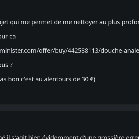
bjet qui me permet de me nettoyer au plus profond
sur ca
eminister.com/offer/buy/442588113/douche-anal
ous ?
 pas bon c'est au alentours de 30 €)
ché il s'agit bien évidemment d'une grossière erre