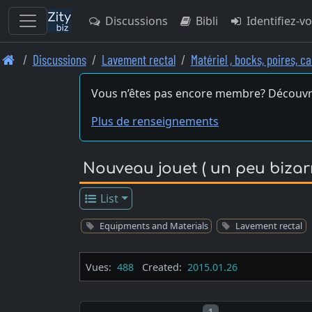
Discussions
Bibli
Identifiez-v
Skip
Discussions
Lavement rectal
Matériel , bocks, poires, c
to
main
Vous n’êtes pas encore membre? Découvr
content
Plus de renseignements
Nouveau jouet ( un peu bizarr
List
Equipments and Materials
Lavement rectal
Vues:
488
Created:
2015.01.26
Post number
1