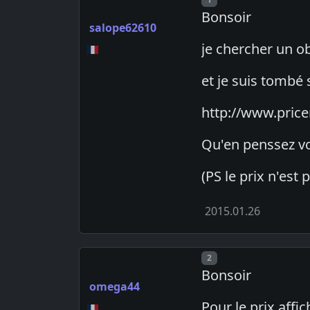
Bonsoir
salope62610
je chercher un o
et je suis tombé 
http://www.pric
Qu'en penssez v
(PS le prix n'est
2015.01.26
Post number
2
Bonsoir
omega44
Pour le prix affi