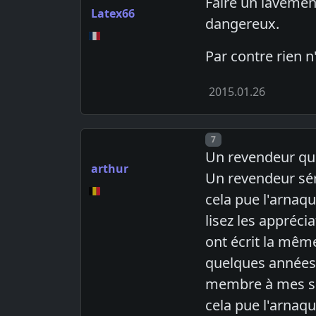
Faire un lavemen
Latex66
dangereux.
Par contre rien 
2015.01.26
Post number
7
Un revendeur qui 
arthur
Un revendeur séri
cela pue l'arnaqu
lisez les apprécia
ont écrit la même
quelques années q
membre à mes sou
cela pue l'arnaq