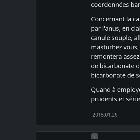
coordonnées banc
Concernant la can
par l'anus, en cl
canule souple, al
masturbez vous, s
remontera assez 
de bicarbonate de
bicarbonate de s
Quand à employer
prudents et série
2015.01.26
Post number
8