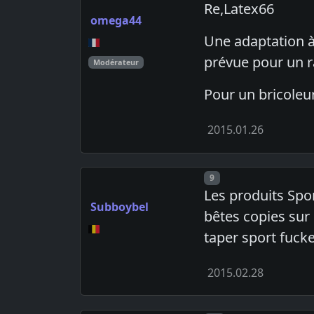
Re,Latex66
omega44
Une adaptation à
prévue pour un r
Modérateur
Pour un bricoleu
2015.01.26
Post number
9
Les produits Spor
Subboybel
bêtes copies sur
taper sport fuck
2015.02.28