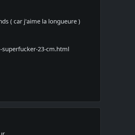
s ( car j'aime la longueure )
e-superfucker-23-cm.html
ur.