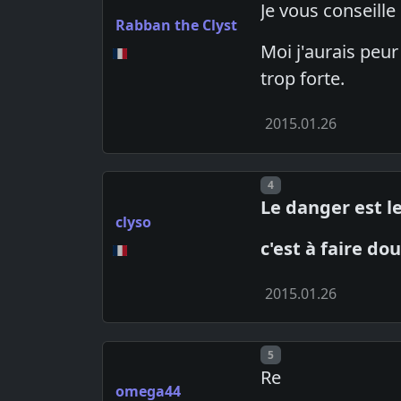
Je vous conseille
Rabban the Clyst
Moi j'aurais peur 
trop forte.
2015.01.26
Post number
4
Le danger est le
clyso
c'est à faire do
2015.01.26
Post number
5
Re
omega44