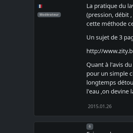
La pratique du l
(pression, débit 
Modérateur
cette méthode ce
Un sujet de 3 pag
http://www.zity
Quant à l'avis du
pour un simple c
longtemps détourn
l'eau ,on devine la
2015.01.26
Post number
6