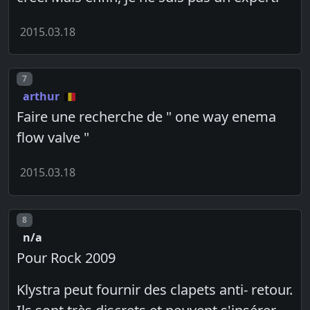
2015.03.18
Post number
7
arthur
Faire une recherche de " one way enema
flow valve "
2015.03.18
Post number
8
n/a
Pour Rock 2009
Klystra peut fournir des clapets anti- retour.