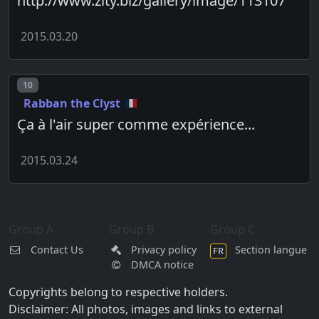
http://www.zity.biz/gallery/image/113107
2015.03.20
Post number
10
Rabban the Clyst
Ça à l'air super comme expérience...
2015.03.24
Group A
Group B
Group C
Contact Us
Privacy policy
Section langue
FR
DMCA notice
Copyrights belong to respective holders.
Disclaimer: All photos, images and links to external