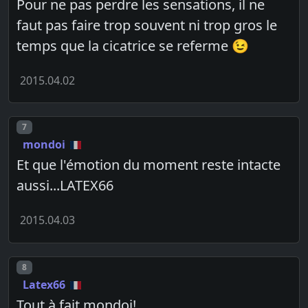
Pour ne pas perdre les sensations, il ne
faut pas faire trop souvent ni trop gros le
temps que la cicatrice se referme 😉
2015.04.02
Post number
7
mondoi
Et que l'émotion du moment reste intacte
aussi...LATEX66
2015.04.03
Post number
8
Latex66
Tout à fait mondoi!