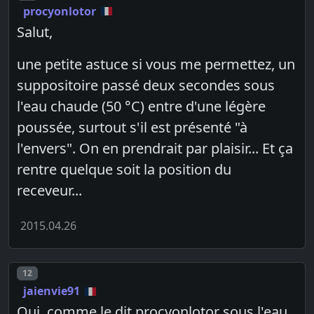
procyonlotor
Salut,
une petite astuce si vous me permettez, un
suppositoire passé deux secondes sous
l'eau chaude (50 °C) entre d'une légère
poussée, surtout s'il est présenté "à
l'envers". On en prendrait par plaisir... Et ça
rentre quelque soit la position du
receveur...
2015.04.26
Post number
12
jaienvie91
Oui, comme le dit procyonlotor sous l'eau