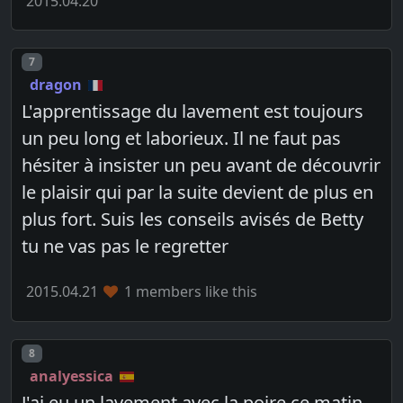
2015.04.20
Post number
7
dragon
L'apprentissage du lavement est toujours
un peu long et laborieux. Il ne faut pas
hésiter à insister un peu avant de découvrir
le plaisir qui par la suite devient de plus en
plus fort. Suis les conseils avisés de Betty
tu ne vas pas le regretter
2015.04.21
1 members like this
Post number
8
analyessica
J'ai eu un lavement avec la poire ce matin.