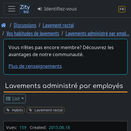
Identifiez-vous
FR
Skip
Discussions
Lavement rectal
to
Vos habitudes de lavements
Lavements administré par empl…
main
content
Vous n’êtes pas encore membre? Découvrez les
avantages de notre communauté.
Plus de renseignements
Lavements administré par employés
List
Habits
Lavement rectal
Vues:
159
Created:
2015.06.18