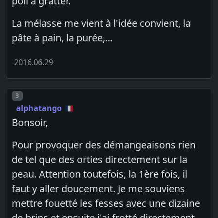
poil à gratter.
La mélasse me vient à l'idée convient, la
pâte à pain, la purée,...
2016.06.29
Post number
3
alphatango
Bonsoir,
Pour provoquer des démangeaisons rien
de tel que des orties directement sur la
peau. Attention toutefois, la 1ère fois, il
faut y aller doucement. Je me souviens
mettre fouetté les fesses avec une dizaine
de brins et ensuite j'ai frotté directement