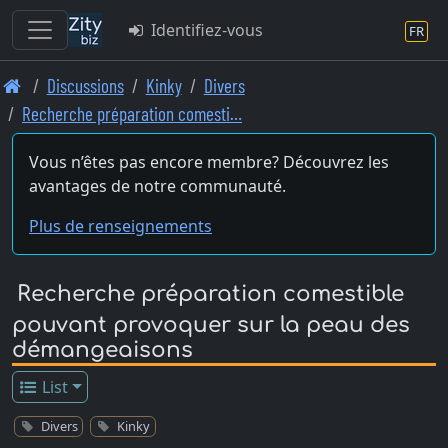
Identifiez-vous
FR
Skip
Discussions
Kinky
Divers
to
Recherche préparation comesti…
main
content
Vous n’êtes pas encore membre? Découvrez les
avantages de notre communauté.
Plus de renseignements
Recherche préparation comestible
pouvant provoquer sur la peau des
démangeaisons
List
Divers
Kinky