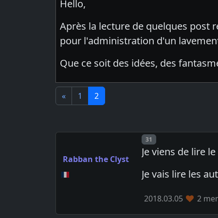
Hello,
Après la lecture de quelques post ré
pour l'administration d'un lavement 
Que ce soit des idées, des fantasm
«
1
2
Post number
31
Je viens de lire 
Rabban the Clyst
Je vais lire les au
2018.03.05
2 mem