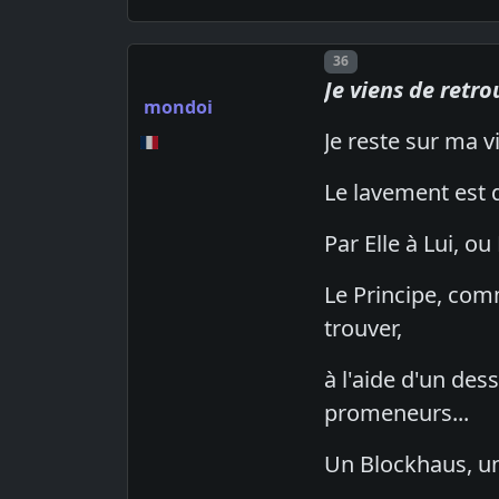
Post number
36
Je viens de retro
mondoi
Je reste sur ma v
Le lavement est d
Par Elle à Lui, ou 
Le Principe, comm
trouver,
à l'aide d'un dess
promeneurs...
Un Blockhaus, un