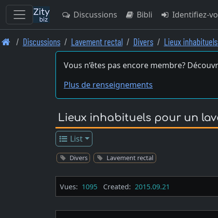
Discussions
Bibli
Identifiez-v
Skip
Discussions
Lavement rectal
Divers
Lieux inhabituel
to
main
Vous n’êtes pas encore membre? Découvr
content
Plus de renseignements
Lieux inhabituels pour un la
List
Divers
Lavement rectal
Vues:
1095
Created:
2015.09.21