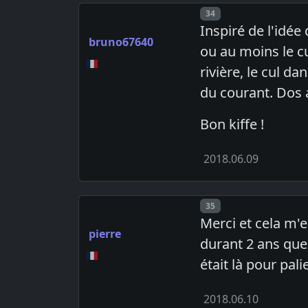
Post number
34
Inspiré de l'idée
bruno67640
ou au moins le cu
rivière, le cul da
du courant. Dos 
Bon kiffe !
2018.06.09
Post number
35
Merci et cela m'
pierre
durant 2 ans que 
était là pour pali
2018.06.10