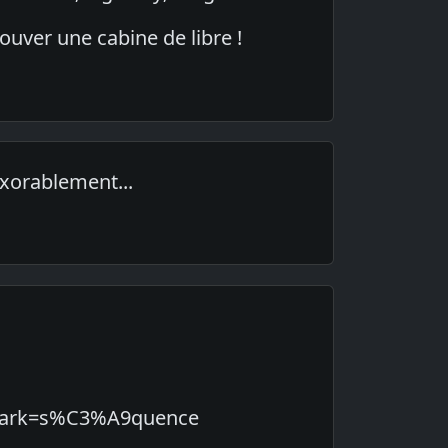
ouver une cabine de libre !
exorablement...
6;mark=s%C3%A9quence