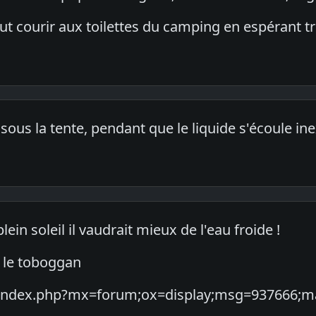
aut courir aux toilettes du camping en espérant tr
sous la tente, pendant que le liquide s'écoule in
ein soleil il vaudrait mieux de l'eau froide !
s le toboggan
.biz/index.php?mx=forum;ox=display;msg=93766