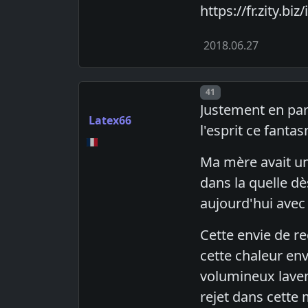
https://fr.zity.
2018.06.27
Post number
41
Justement en par
Latex66
l'esprit ce fanta
Ma mère avait un
dans la quelle dè
aujourd'hui avec
Cette envie de r
cette chaleur en
volumineux lavem
rejet dans cette 