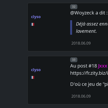
Post number
32
@Woyzeck a dit :
clyso
Déjà assez enn
lavement.
2018.06.09
Post number
33
Au post #18
Jxxx
clyso
https://fr.zity.
D'où ce jeu de "pi
2018.06.09