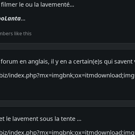
filmer le ou la lavementé...
poLanta
...
bers like this
 forum en anglais, il y en a certain(e)s qui savent v
y.biz/index.php?mx=imgbnk;ox=itmdownload;img
 le lavement sous la tente ...
y.biz/index.php?mx=imgbnk;ox=itmdownload;img