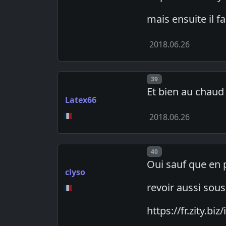
mais ensuite il f
2018.06.26
Post number
39
Et bien au chaud 
Latex66
2018.06.26
Post number
40
Oui sauf que en pl
clyso
revoir aussi sou
https://fr.zity