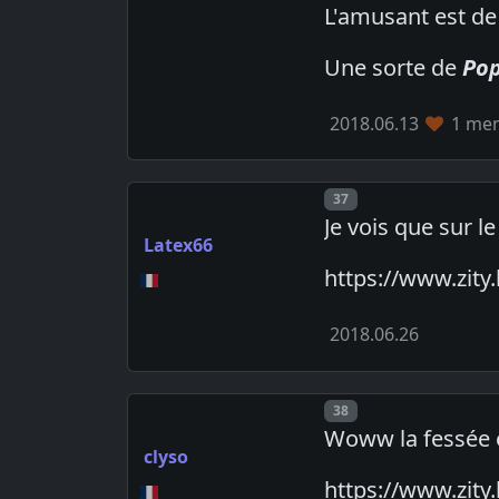
L'amusant est de 
Une sorte de
Po
2018.06.13
1 mem
Post number
37
Je vois que sur le
Latex66
https://www.zit
2018.06.26
Post number
38
Woww la fessée et
clyso
https://www.zit