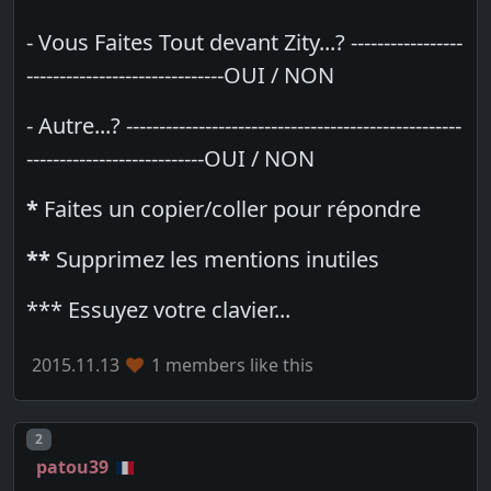
- Vous Faites Tout devant Zity...? -----------------
------------------------------OUI / NON
- Autre...? ---------------------------------------------------
---------------------------OUI / NON
*
Faites un copier/coller pour répondre
**
Supprimez les mentions inutiles
*** Essuyez votre clavier...
2015.11.13
1 members like this
Post number
2
patou39