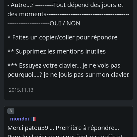
- Autre...? ----------Tout dépend des jours et
des moments---------------------------------------------
-----------------------OUI / NON
* Faites un copier/coller pour répondre
** Supprimez les mentions inutiles
*** Essuyez votre clavier... je ne vois pas
pourquoi....? je ne jouis pas sur mon clavier.
2015.11.13
Post number
3
mondoi
Merci patou39 ... Première à répondre...
Pour le clavier, yen a qui font pas gaffe et