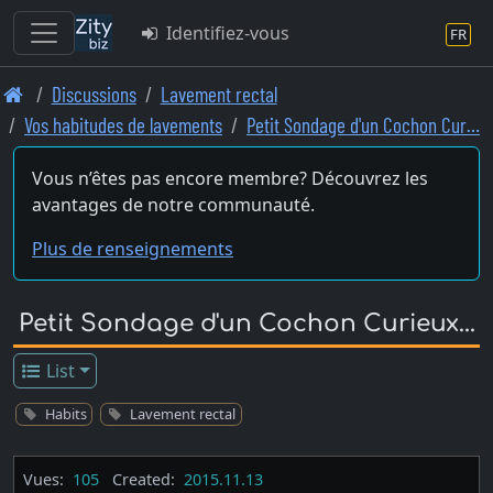
Identifiez-vous
FR
Skip
Discussions
Lavement rectal
to
Vos habitudes de lavements
Petit Sondage d'un Cochon Cur…
main
content
Vous n’êtes pas encore membre? Découvrez les
avantages de notre communauté.
Plus de renseignements
Petit Sondage d'un Cochon Curieux...
List
Habits
Lavement rectal
Vues:
105
Created:
2015.11.13