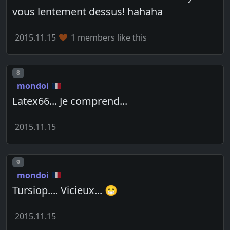
vous lentement dessus! hahaha
2015.11.15
1 members like this
Post number
8
mondoi
Latex66... Je comprend...
2015.11.15
Post number
9
mondoi
Tursiop.... Vicieux... 😁
2015.11.15