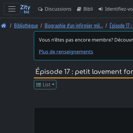
Discussions
Bibli
Identifiez-v
Skip
Bibliothèque
Biographie d'un infirmier mil…
Épisode 17 :
to
main
Vous n’êtes pas encore membre? Découvr
content
Plus de renseignements
Épisode 17 : petit lavement fo
List