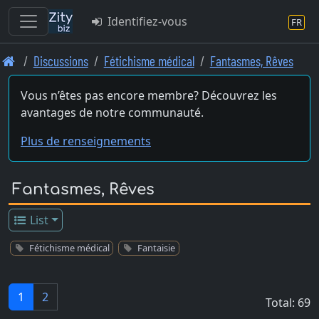
Identifiez-vous
FR
Skip
Discussions
Fétichisme médical
Fantasmes, Rêves
to
main
Vous n’êtes pas encore membre? Découvrez les
content
avantages de notre communauté.
Plus de renseignements
Fantasmes, Rêves
List
Fétichisme médical
Fantaisie
1
2
Total: 69