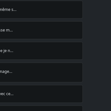
a même s…
asse m…
ue je n…
pimage…
avec ce…