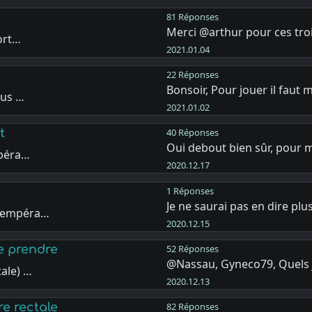
81 Réponses
Merci @arthur pour ces tro
sort…
2021.01.04
22 Réponses
Bonsoir, Pour jouer il faut
ous …
2021.01.02
t
40 Réponses
Oui debout bien sûr, pour 
mpéra…
2020.12.17
1 Réponses
Je ne saurai pas en dire plus
 tempéra…
2020.12.15
re prendre
52 Réponses
@Nassau, Gyneco79, Quels j
ale) …
2020.12.13
re rectale
82 Réponses