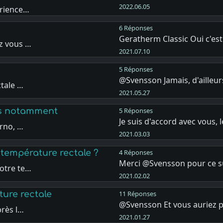
2022.06.05
érience…
6 Réponses
Geratherm Classic Oui c'e
z vous …
2021.07.10
5 Réponses
@Svensson Jamais, d'ailleurs
ctale …
2021.05.27
ns notamment
5 Réponses
Je suis d'accord avec vous, 
orno, …
2021.03.03
la température rectale ?
4 Réponses
Merci @Svensson pour ce 
otre te…
2021.02.02
ture rectale
11 Réponses
@Svensson Et vous auriez 
près l…
2021.01.27