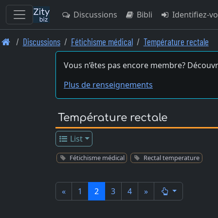
Discussions
Bibli
Identifiez-v
Skip
Discussions
Fétichisme médical
Température rectale
to
main
Vous n’êtes pas encore membre? Découvr
content
Plus de renseignements
Température rectale
List
Fétichisme médical
Rectal temperature
«
1
2
3
4
»