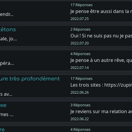
17 Réponses
Je pense être aussi dans l
rendr…
2022.07.25
tétons
2 Réponses
Oui ! Si ne suis pas nu je p
ale, jo…
2022.07.20
4 Réponses
Je pense à un autre rêve, q
empéra…
2022.07.14
ure très profondément
17 Réponses
Les trois sites : https://zu
2022.06.26
ds av…
exe
3 Réponses
Je reviens sur ma relation 
 mes …
2022.06.22
re
4 Réponses