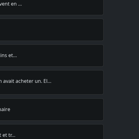
vent en …
tins et…
 avait acheter un. El…
naire
 et tr…