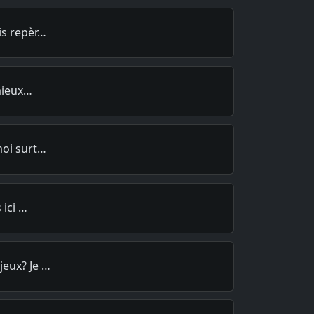
is repèr…
 mieux…
moi surt…
 ici …
eux? Je …