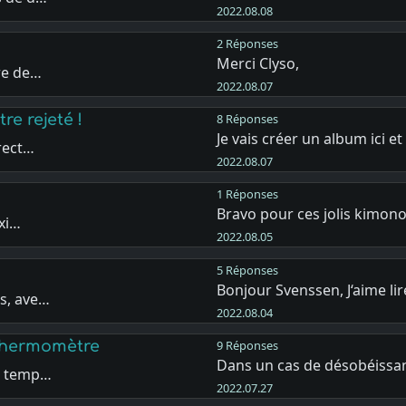
2022.08.08
2 Réponses
Merci Clyso,
re de…
2022.08.07
e rejeté !
8 Réponses
Je vais créer un album ici et
 rect…
2022.08.07
1 Réponses
Bravo pour ces jolis kimono
exi…
2022.08.05
5 Réponses
Bonjour Svenssen, J‘aime lir
s, ave…
2022.08.04
 thermomètre
9 Réponses
Dans un cas de désobéissa
la temp…
2022.07.27