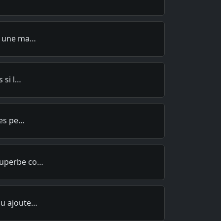
st une ma…
 si l…
les pe…
superbe co…
pu ajoute…