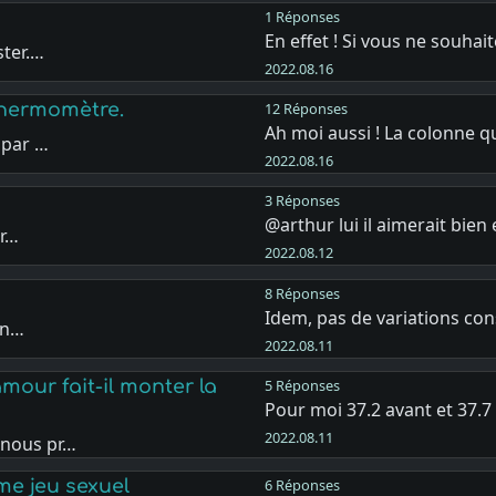
1 Réponses
En effet ! Si vous ne souhai
ster.…
2022.08.16
thermomètre.
12 Réponses
Ah moi aussi ! La colonne 
 par …
2022.08.16
3 Réponses
@arthur lui il aimerait bien
er…
2022.08.12
8 Réponses
Idem, pas de variations co
uen…
2022.08.11
amour fait-il monter la
5 Réponses
Pour moi 37.2 avant et 37.7
2022.08.11
 nous pr…
e jeu sexuel
6 Réponses