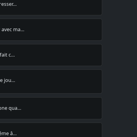
éresser…
r avec ma…
fait c…
de jou…
hone qua…
 même â…