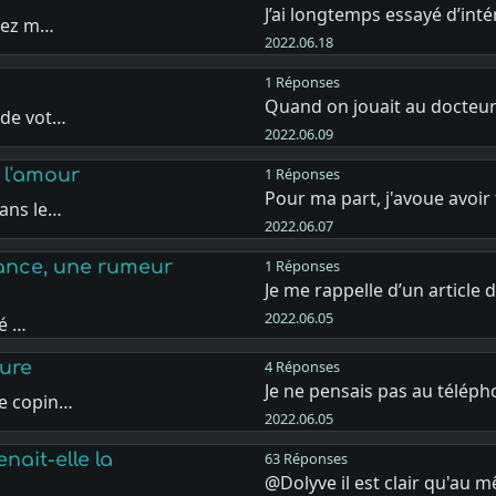
J’ai longtemps essayé d’int
enez m…
2022.06.18
1 Réponses
Quand on jouait au docteu
 de vot…
2022.06.09
 l'amour
1 Réponses
Pour ma part, j'avoue avoir 
dans le…
2022.06.07
ance, une rumeur
1 Réponses
Je me rappelle d’un article 
2022.06.05
lé …
ture
4 Réponses
Je ne pensais pas au télép
re copin…
2022.06.05
ait-elle la
63 Réponses
@Dolyve il est clair qu'au