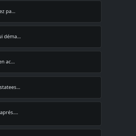
tez pa…
qui déma…
 en ac…
nstatees…
 aprés.…