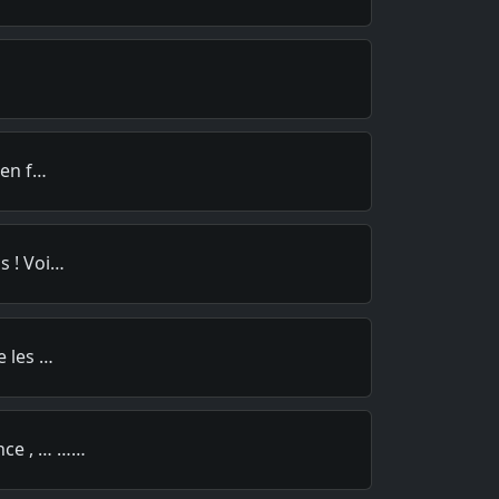
 en f…
s ! Voi…
e les …
nce , … ……