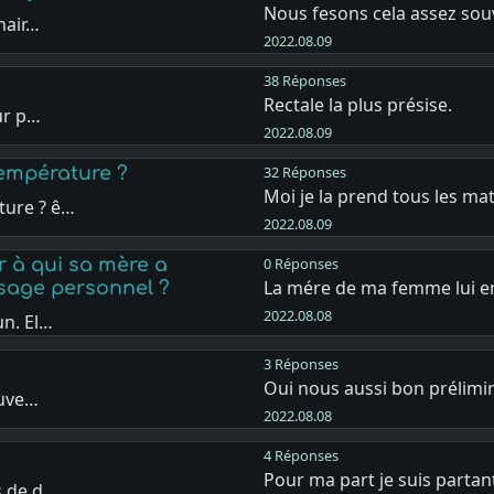
Nous fesons cela assez sou
nair…
2022.08.09
38 Réponses
Rectale la plus présise.
ur p…
2022.08.09
empérature ?
32 Réponses
Moi je la prend tous les ma
ture ? ê…
2022.08.09
 à qui sa mère a
0 Réponses
La mére de ma femme lui en
sage personnel ?
2022.08.08
un. El…
3 Réponses
Oui nous aussi bon prélimi
ouve…
2022.08.08
4 Réponses
Pour ma part je suis partant
s de d…