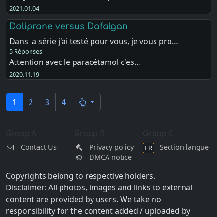
2021.01.04
Doliprane versus Dafalgan
Dans la série j'ai testé pour vous, je vous pro…
5 Réponses
Attention avec le paracétamol c'es…
2020.11.19
1
2
3
4
Group A
Group B
Group C
Contact Us
Privacy policy
Section langue
FR
DMCA notice
Copyrights belong to respective holders.
Disclaimer: All photos, images and links to external
content are provided by users. We take no
responsibility for the content added / uploaded by