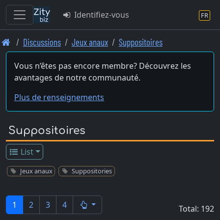
Identifiez-vous
FR
Skip
Discussions
Jeux anaux
Suppositoires
to
main
Vous n’êtes pas encore membre? Découvrez les
content
avantages de notre communauté.
Plus de renseignements
Suppositoires
List
Jeux anaux
Suppositories
1
2
3
4
Total: 192