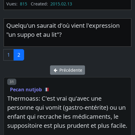
Vues:
815
Created:
2015.02.13
Quelqu'un saurait d'où vient l'expression
"un suppo et au lit"?
1
2
Précédente
Post number
31
Pecan nutjob
Thermoass: C'est vrai qu'avec une
personne qui vomit (gastro-entérite) ou un
enfant qui recrache les médicaments, le
suppositoire est plus prudent et plus facile.