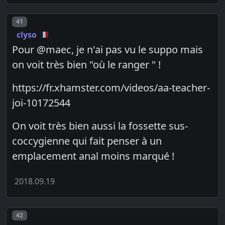
Post number
41
clyso
Pour @maec, je n'ai pas vu le suppo mais
on voit très bien "où le ranger " !
https://fr.xhamster.com/videos/aa-teacher-
joi-10172544
On voit très bien aussi la fossette sus-
coccygienne qui fait penser à un
emplacement anal moins marqué !
2018.09.19
Post number
42