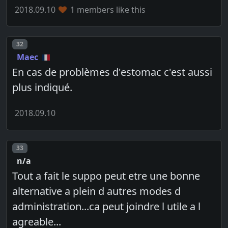
2018.09.10
1 members like this
Post number
32
Maec
En cas de problèmes d'estomac c'est aussi
plus indiqué.
2018.09.10
Post number
33
n/a
Tout a fait le suppo peut etre une bonne
alternative a plein d autres modes d
administration...ca peut joindre l utile a l
agreable...