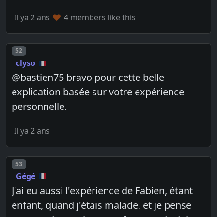
Il ya 2 ans
4 members like this
Post number
52
clyso
@bastien75 bravo pour cette belle
explication basée sur votre expérience
personnelle.
Il ya 2 ans
Post number
53
Gégé
J'ai eu aussi l'expérience de Fabien, étant
enfant, quand j'étais malade, et je pense