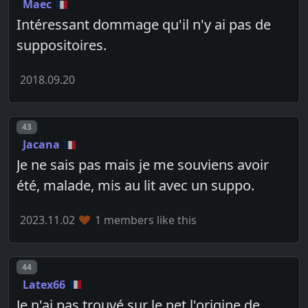
Maec
Intéressant dommage qu'il n'y ai pas de
suppositoires.
2018.09.20
Post number
43
Jacana
Je ne sais pas mais je me souviens avoir
été, malade, mis au lit avec un suppo.
2023.11.02
1 members like this
Post number
44
Latex66
Je n'ai pas trouvé sur le net l'origine de