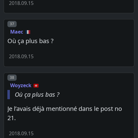
2018.09.15
Post number
37
Maec
Où ça plus bas ?
2018.09.15
Post number
38
Woyzeck
Où ça plus bas ?
Je l’avais déjà mentionné dans le post no
21.
2018.09.15