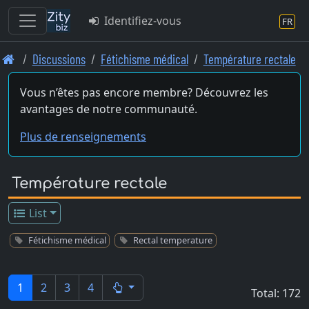
Identifiez-vous
FR
Skip
Discussions
Fétichisme médical
Température rectale
to
main
Vous n’êtes pas encore membre? Découvrez les
content
avantages de notre communauté.
Plus de renseignements
Température rectale
List
Fétichisme médical
Rectal temperature
1
2
3
4
Total: 172