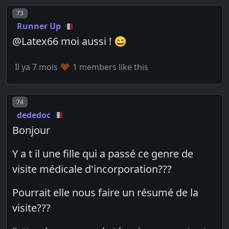
Post number
73
Runner Up
@Latex66 moi aussi ! 😄
Il ya 7 mois
1 members like this
Post number
74
dededoc
Bonjour
Y a t il une fille qui a passé ce genre de
visite médicale d'incorporation???
Pourrait elle nous faire un résumé de la
visite???