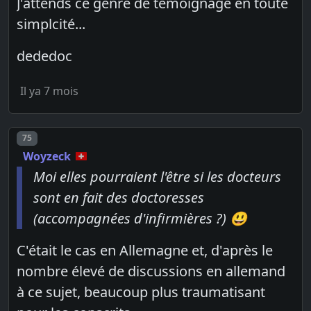
J'attends ce genre de témoignage en toute
simplcité...
dededoc
Il ya 7 mois
Post number
75
Woyzeck
Moi elles pourraient l'être si les docteurs
sont en fait des doctoresses
(accompagnées d'infirmières ?) 😃
C'était le cas en Allemagne et, d'après le
nombre élevé de discussions en allemand
à ce sujet, beaucoup plus traumatisant