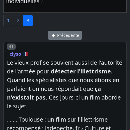
individuelles ?
1
2
3
Précédente
Post number
61
clyso
Le vieux prof se souvient aussi de l'autorité
de l'armée pour
détecter l'illettrisme
.
Quand les spécialistes que nous étions en
parlaient on nous répondait que
ça
n'existait pas.
Ces jours-ci un film aborde
le sujet.
. . . . Toulouse : un film sur l'illettrisme
récompensé ; ladepeche. fr › Culture et