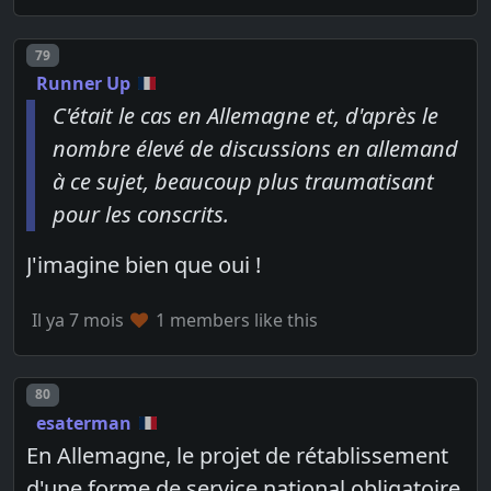
Post number
79
Runner Up
C'était le cas en Allemagne et, d'après le
nombre élevé de discussions en allemand
à ce sujet, beaucoup plus traumatisant
pour les conscrits.
J'imagine bien que oui !
Il ya 7 mois
1 members like this
Post number
80
esaterman
En Allemagne, le projet de rétablissement
d'une forme de service national obligatoire