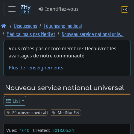
Identifiez-vous
FR
Skip
Discussions
Fétichisme médical
to
Médical mais pas MedFet
Nouveau service national univ…
main
content
Vous n’êtes pas encore membre? Découvrez les
avantages de notre communauté.
Plus de renseignements
Nouveau service national universel
List
Fétichisme médical
MedNonFet
Vues:
1610
Created:
2018.06.24