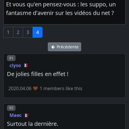
Et vous qu'en pensez-vous : les suppo, un
fantasme d'avenir sur les vidéos du net ?
1
2
3
4
Précédente
Post number
91
clyso
De jolies filles en effet !
2020.04.06
1 members like this
Post number
92
Maec
Surtout la dernière.