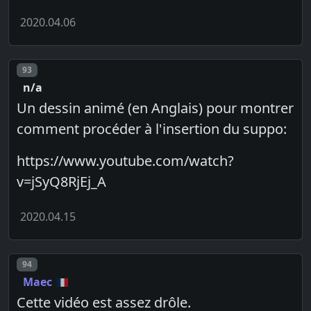
2020.04.06
Post number
93
n/a
Un dessin animé (en Anglais) pour montrer
comment procéder à l'insertion du suppo:
https://www.youtube.com/watch?
v=jSyQ8RjEj_A
2020.04.15
Post number
94
Maec
Cette vidéo est assez drôle.