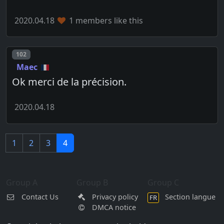
2020.04.18
1 members like this
Post number
102
Maec
Ok merci de la précision.
2020.04.18
1
2
3
4
Group A
Group B
Group C
Contact Us
Privacy policy
Section langue
FR
DMCA notice