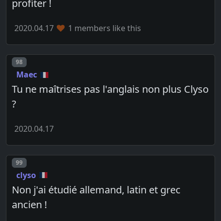
profiter !
2020.04.17
1 members like this
Post number
98
Maec
Tu ne maîtrises pas l'anglais non plus Clyso
?
2020.04.17
Post number
99
clyso
Non j'ai étudié allemand, latin et grec
ancien !