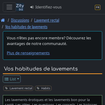
Identifiez-vous
FR
Skip
Discussions
Lavement rectal
to
Vos habitudes de lavements
main
content
Vous n’êtes pas encore membre? Découvrez les
avantages de notre communauté.
Plus de renseignements
Vos habitudes de lavements
List
Lavement rectal
Habits
Les lavements érotiques et les lavements bon pour la
santé. Les idées, Les questions, Les conseils, Les histoires