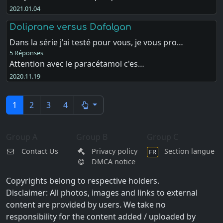
2021.01.04
Doliprane versus Dafalgan
Dans la série j'ai testé pour vous, je vous pro…
5 Réponses
Attention avec le paracétamol c'es…
2020.11.19
1
2
3
4
Group A
Group B
Group C
Contact Us
Privacy policy
Section langue
FR
DMCA notice
Copyrights belong to respective holders.
Disclaimer: All photos, images and links to external
content are provided by users. We take no
responsibility for the content added / uploaded by