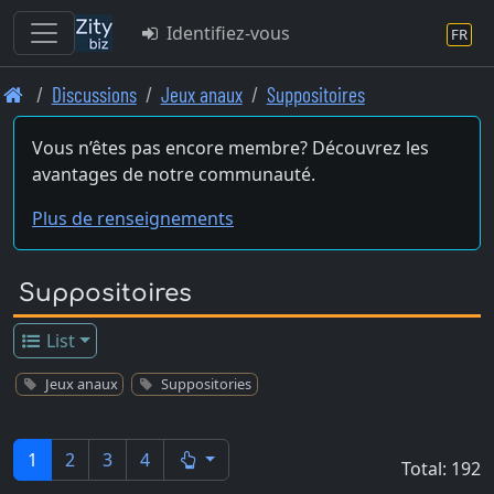
Identifiez-vous
FR
Skip
Discussions
Jeux anaux
Suppositoires
to
main
Vous n’êtes pas encore membre? Découvrez les
content
avantages de notre communauté.
Plus de renseignements
Suppositoires
List
Jeux anaux
Suppositories
1
2
3
4
Total: 192