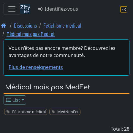
Identifiez-vous
FR
Skip
Discussions
Fétichisme médical
to
Médical mais pas MedFet
main
content
Vous n’êtes pas encore membre? Découvrez les
avantages de notre communauté.
Plus de renseignements
Médical mais pas MedFet
List
Fétichisme médical
MedNonFet
Total: 28